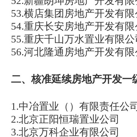
52.新疆朗坤房地产开发有
53.横店集团房地产开发有
54.重庆长安房地产开发有
55.重庆千山万水置业有限公
56.河北隆通房地产开发有
二、核准延续房地产开发一级
1.中冶置业（）有限责任公
2.北京正阳恒瑞置业公司
3.北京万科企业有限公司