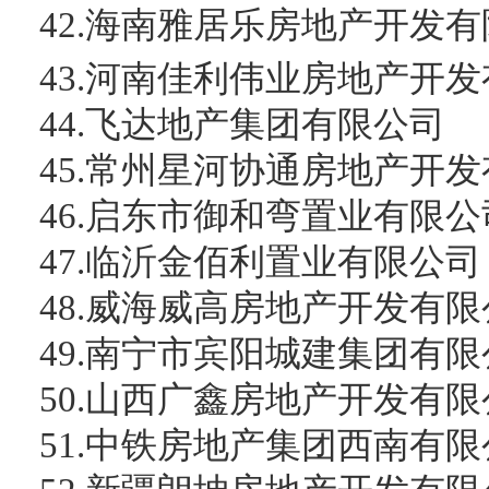
42.海南雅居乐房地产开发
43.河南佳利伟业房地产开
44.飞达地产集团有限公司
45.常州星河协通房地产开
46.启东市御和弯置业有限公
47.临沂金佰利置业有限公司
48.威海威高房地产开发有
49.南宁市宾阳城建集团有
50.山西广鑫房地产开发有
51.中铁房地产集团西南有