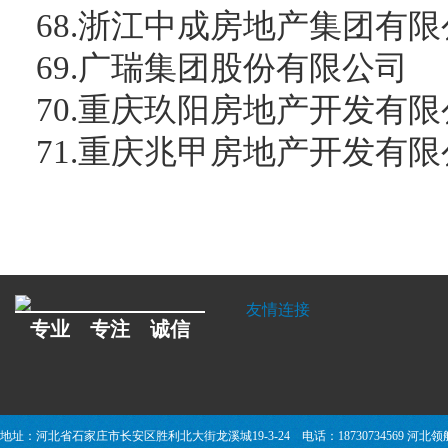
68.浙江中成房地产集团有
69.广瑞集团股份有限公司
70.重庆玖阳房地产开发有
71.重庆兆甲房地产开发有
友情连接
专业 专注 诚信
地址：河北省石家庄市长安区胜利北大街龙溪城19-3-24 电话：18730734569 