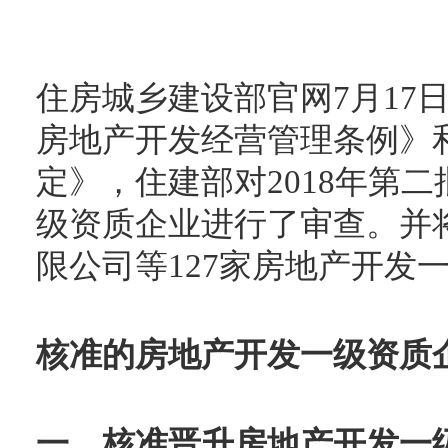
住房城乡建设部官网7月17
房地产开发经营管理条例》
定》，住建部对2018年第
级资质企业进行了审查。并
限公司等127家房地产开发
核准的房地产开发一级资质
一、核准晋升房地产开发一级