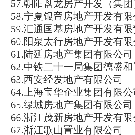
57.朝阳盘龙房产开发（集
58.宁夏银帝房地产开发有
59.汇通国基房地产开发有
60.阳泉太行房地产开发有
61.陆延房地产集团有限公司
62.中铁二十一局集团德盛
63.西安经发地产有限公司
64.上海宝华企业集团有限公
65.绿城房地产集团有限公司
66.浙江茂新房地产开发有
67.浙江歌山置业有限公司