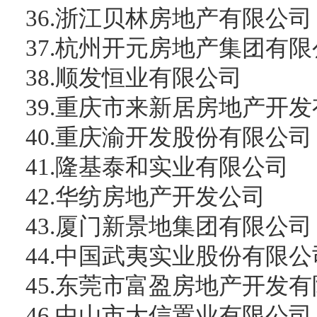
36.浙江贝林房地产有限公司
37.杭州开元房地产集团有
38.顺发恒业有限公司
39.重庆市来新居房地产开
40.重庆渝开发股份有限公司
41.隆基泰和实业有限公司
42.华纺房地产开发公司
43.厦门新景地集团有限公司
44.中国武夷实业股份有限公
45.东莞市富盈房地产开发
46.中山市大信置业有限公司